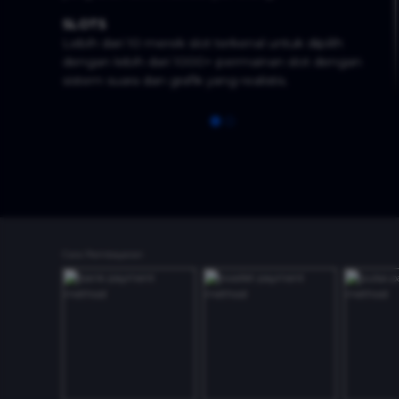
SLOTS
Lebih dari 10 merek slot terkenal untuk dipilih
dengan lebih dari 1000+ permainan slot dengan
sistem suara dan grafik yang realistis.
Cara Pembayaran